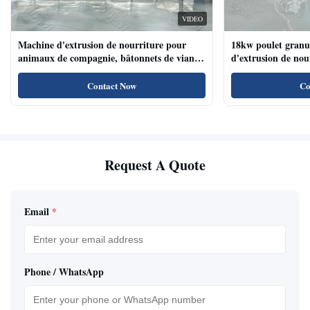
VIDEO
Machine d'extrusion de nourriture pour
18kw poulet granu
animaux de compagnie, bâtonnets de viande
d'extrusion de no
de chien, machine d'extrusion de nourriture
compagnie haute te
pour animaux de compagnie avec système de
naturels de nourri
Contact Now
Co
plateau automatique
Request A Quote
Email
*
Phone / WhatsApp