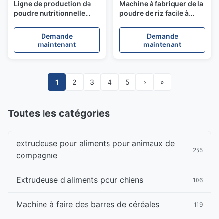
Ligne de production de
Machine à fabriquer de la
poudre nutritionnelle
poudre de riz facile à
entièrement automatique
utiliser, machines de
pour la machine
transformation des
Demande
Demande
d'extrusion d'aliments
aliments pour bébés, 197
maintenant
maintenant
pour bébés 120-150 kg/h
kW, 200~300 kg/h
1
2
3
4
5
›
»
Toutes les catégories
extrudeuse pour aliments pour animaux de
255
compagnie
Extrudeuse d'aliments pour chiens
106
Machine à faire des barres de céréales
119