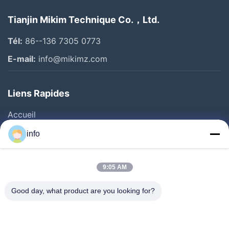
Tianjin Mikim Technique Co.，Ltd.
Tél:
86--136 7305 0773
E-mail:
info@mikimz.com
Liens Rapides
Accueil
Produits
info
Spectacle De Réalité Virtuelle
À Propos De Nous
9:05 AM
Visite De L'usine
Good day, what product are you looking for?
Contrôle De Qualité
Nous Contacter