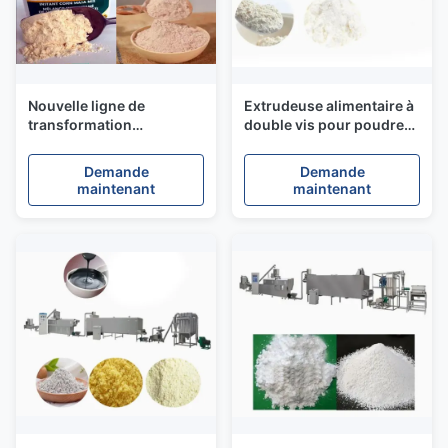
Nouvelle ligne de
Extrudeuse alimentaire à
transformation
double vis pour poudre
alimentaire pour bébé à
nutritionnelle 200-
base de riz extrudé et de
250kg/H Plan
Demande
Demande
farine nutritionnelle
d'aménagement au
maintenant
maintenant
format AutoCAD