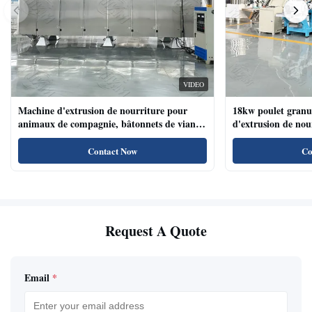
VIDEO
Machine d'extrusion de nourriture pour
18kw poulet granu
animaux de compagnie, bâtonnets de viande
d'extrusion de no
de chien, machine d'extrusion de nourriture
compagnie haute te
pour animaux de compagnie avec système de
naturels de nourri
Contact Now
Co
plateau automatique
Request A Quote
Email
*