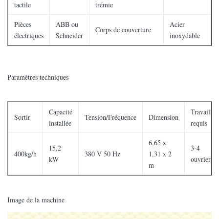
tactile
trémie
Pièces
ABB ou
Acier
Corps de couverture
électriques
Schneider
inoxydable
Paramètres techniques
Capacité
Travailleu
Sortir
Tension/Fréquence
Dimension
installée
requis
6,65 x
15,2
3-4
400kg/h
380 V 50 Hz
1,31 x 2
kW
ouvriers
m
Image de la machine