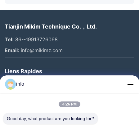
Tianjin Mikim Technique Co.，Ltd.
Tel:
86--19913726068
Email:
info@mikimz.com
Liens Rapides
Accueil
info
Produits
4:26 PM
Spectacle De Réalité Virtuelle
À Propos De Nous
Good day, what product are you looking for?
Visite De L'usine
Contrôle De Qualité