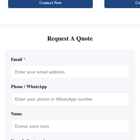
pour animaux de compagnie avec système de
naturels de nourri
Contact Now
Co
plateau automatique
Request A Quote
Email
*
Phone / WhatsApp
Name