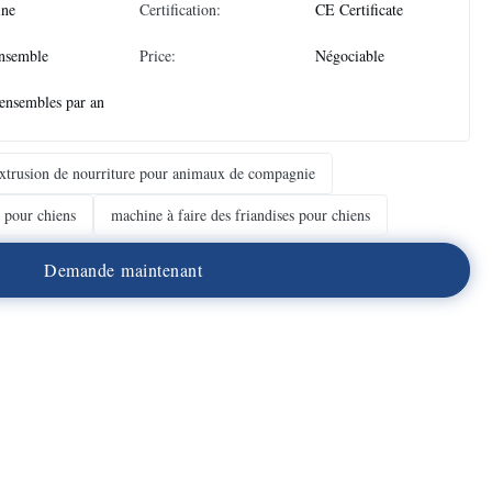
ine
Certification:
CE Certificate
nsemble
Price:
Négociable
ensembles par an
xtrusion de nourriture pour animaux de compagnie
s pour chiens
machine à faire des friandises pour chiens
D
e
m
a
n
d
e
m
a
i
n
t
e
n
a
n
t