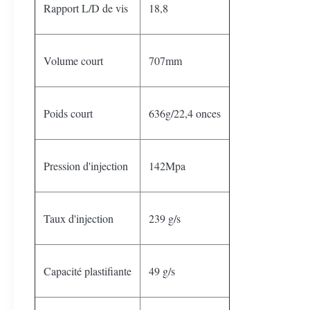
Rapport L/D de vis
18,8
Volume court
707mm
Poids court
636g/22,4 onces
Pression d'injection
142Mpa
Taux d'injection
239 g/s
Capacité plastifiante
49 g/s