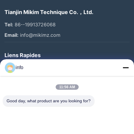
Tianjin Mikim Technique Co.，Ltd.
Tel:
86--19913726068
Email:
info@mikimz.com
Liens Rapides
Accueil
info
Produits
11:56 AM
Spectacle De Réalité Virtuelle
À Propos De Nous
Good day, what product are you looking for?
Visite De L'usine
Contrôle De Qualité
Nous Contacter