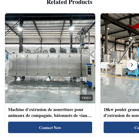
Related Products
VIDEO
Machine d'extrusion de nourriture pour
18kw poulet granu
animaux de compagnie, bâtonnets de viande
d'extrusion de no
de chien, machine d'extrusion de nourriture
compagnie haute te
pour animaux de compagnie avec système de
naturels de nourri
Contact Now
Co
plateau automatique