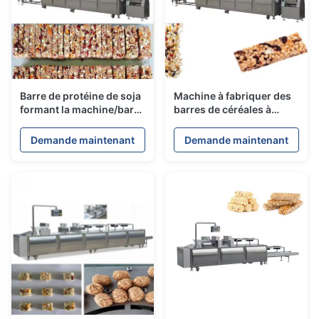
Barre de protéine de soja
Machine à fabriquer des
formant la machine/barre
barres de céréales à
d'arachide de casse-
commande automatique
croûte faisant la machine
par automate
Demande maintenant
Demande maintenant
programmable / Machine
à fabriquer des barres
aux cacahuètes 9 kW