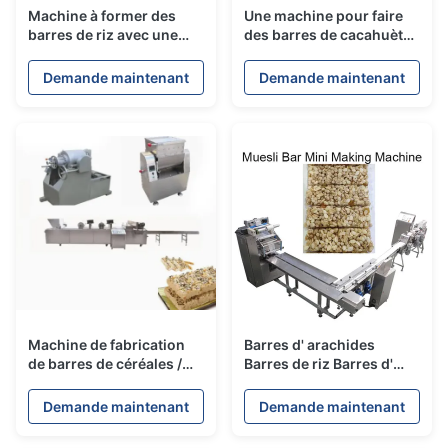
Machine à former des
Une machine pour faire
barres de riz avec une
des barres de cacahuètes
forme rectangulaire de
et des gâteaux de riz
barres de cacahuètes
Demande maintenant
Demande maintenant
Machine de fabrication
Barres d' arachides
de barres de céréales /
Barres de riz Barres d'
machine de fabrication
énergie Barres de
de barres de cacahuètes
fabrication machine
Demande maintenant
Demande maintenant
continue et automatique
contrôlée par PLC