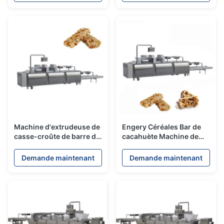
Machine d'extrudeuse de
Engery Céréales Bar de
casse-croûte de barre de
cacahuète Machine de
céréale, barre d'arachide
fabrication de friandises
faisant la machine
d'oiseaux /
Demande maintenant
Demande maintenant