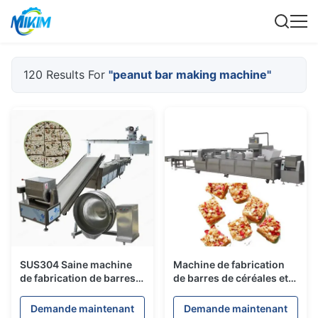
120 Results For
"peanut bar making machine"
SUS304 Saine machine
Machine de fabrication
de fabrication de barres à
de barres de céréales et
cacahuètes à collation
d'arachides, machine à
ronde cylindrique carré
gonfler les céréales
Demande maintenant
Demande maintenant