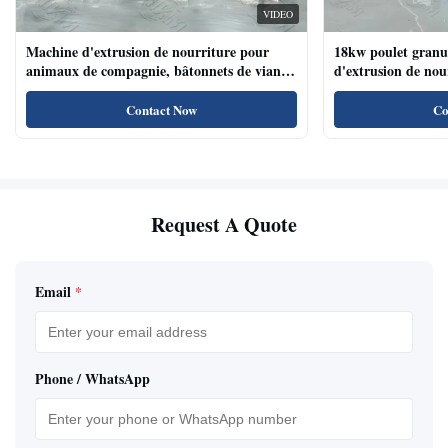
VIDEO
Machine d'extrusion de nourriture pour
18kw poulet granu
animaux de compagnie, bâtonnets de viande
d'extrusion de no
de chien, machine d'extrusion de nourriture
compagnie haute te
pour animaux de compagnie avec système de
naturels de nourri
Contact Now
Co
plateau automatique
Request A Quote
Email
*
Phone / WhatsApp