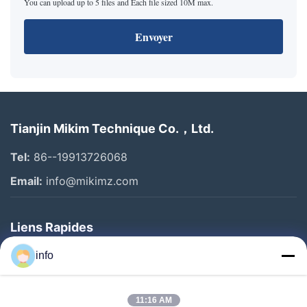
You can upload up to 5 files and Each file sized 10M max.
Envoyer
Tianjin Mikim Technique Co.，Ltd.
Tel:
86--19913726068
Email:
info@mikimz.com
Liens Rapides
Accueil
info
Produits
11:16 AM
Spectacle De Réalité Virtuelle