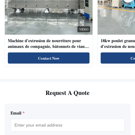
VIDEO
Machine d'extrusion de nourriture pour
18kw poulet granu
animaux de compagnie, bâtonnets de viande
d'extrusion de no
de chien, machine d'extrusion de nourriture
compagnie haute te
pour animaux de compagnie avec système de
naturels de nourri
Contact Now
Co
plateau automatique
Request A Quote
Email
*