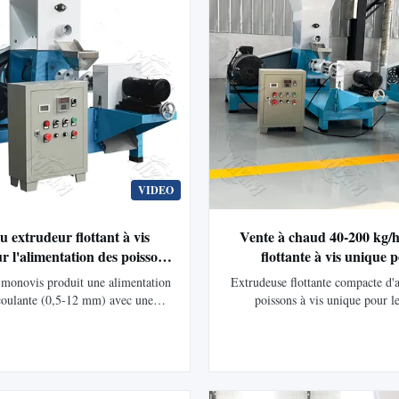
VIDEO
 extrudeur flottant à vis
Vente à chaud 40-200 kg/
r l'alimentation des poissons
flottante à vis unique p
12 mm de granulés Taille 40-
fabrication de granulés pou
 monovis produit une alimentation
Extrudeuse flottante compacte d'
apacité facile à utiliser pour
pour poissons petite ma
/coulante (0,5-12 mm) avec une
poissons à vis unique pour le
ages de volailles de poisson
production d'aliments pour
 40-2 000 kg/h. Acier inoxydable,
exploitations agricoles. Produit 
usage domestiqu
cile à utiliser (1-2 travailleurs).
de pellets flottants personnalisé
e 20 ans avec garantie et service
utiliser avec des options d’al
installation de 12 mois.
électrique ou diesel. Faible inv
conception portable parfaite po