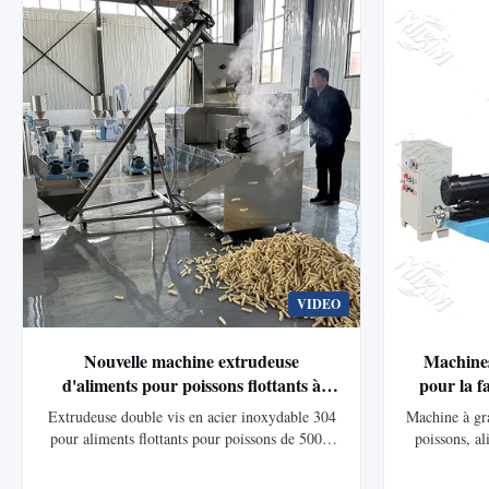
VIDEO
Nouvelle machine extrudeuse
Machines
d'aliments pour poissons flottants à
pour la f
double vis en acier inoxydable de 500-
Extrudeuse double vis en acier inoxydable 304
Machine à gra
800 kg/h pour le traitement des
pour aliments flottants pour poissons de 500 à
poissons, a
aliments aquatiques pour étangs à
800 kg/h. Comprend un autonettoyage, une
opération f
poissons, autonettoyante, entièrement
automatisation complète, une formule gratuite
pour des 