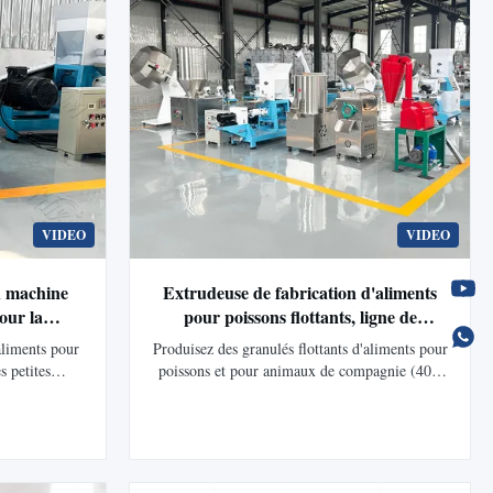
VIDEO
VIDEO
h machine
Extrudeuse de fabrication d'aliments
our la
pour poissons flottants, ligne de
r aliments
production de machines à granulés
aliments pour
Produisez des granulés flottants d'aliments pour
chine de
pour poissons
s petites
poissons et pour animaux de compagnie (40 à
 poissons à
40 à 300 kg/h
300 kg/h) avec une vis en alliage durable, des
e
s. Facile à
convertisseurs haut de gamme et une
imentation
intégration facile avec les machines
estissement,
d'emballage. Service après-vente à vie.
ur un usage