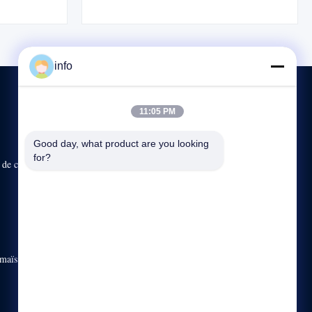
comprend des
mm), comprend 6 moules gratuits et s'intègre
ant de 20 ans
facilement aux systèmes d'emballage. Garantie
stance à
d'un an avec manuels en anglais.
info
11:05 PM
CONTACTEZ-NOUS
Good day, what product are you looking 
for?
x de compagnie
86--136 7305 0773
8:45-18:00
info@mikimz.com
25ème étage, centre commercial de Huafu, secteur de
Wenfeng, Anyang City, province de Henan
 maïs