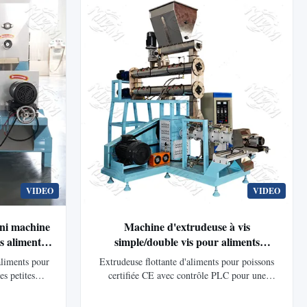
érations
VIDEO
VIDEO
ini machine
Machine d'extrudeuse à vis
es aliments
simple/double vis pour aliments
flottants pour poissons/crevettes de type
aliments pour
Extrudeuse flottante d'aliments pour poissons
humide et sec, vente d'usine CE
es petites
certifiée CE avec contrôle PLC pour une
es de granulés
production continue et automatique. Propose
une opération
des formes de granulés personnalisées (0,2 à 20