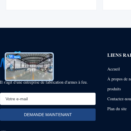
automatique
et un manuel en anglais. Idéal pour le
efficace 
traitement des aliments aquatiques avec des
systèmes d’e
formes personnalisées.
LIENS RA
Accueil
À propos de n
Il s'agit d'une entreprise de fabrication d'armes à feu.
produits
Contactez-nou
Plan du site