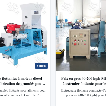
domestique et les petites op
d’aquaculture.
VIDEO
 flottantes à moteur diesel
Prix en gros 40-200 kg/h M
abrication de granulés pour
à extruder flottante pour l
poissons
pour poissons
nulés flottants pour aliments pour
Extrudeuse flottante compacte d'
limentée au diesel. Contrôle PLC,
poissons (40-200 kg/h) pour l
acile. Comprend 6 moules gratuits
exploitations. Comprend des taill
formes personnalisées. Durable,
personnalisables (1,5 à 15 mm), 