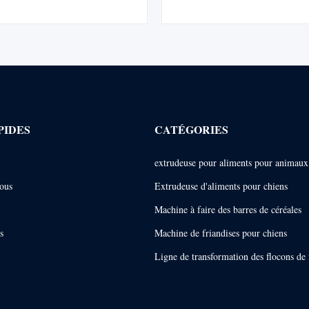
et se connecte parfaitement aux
simple (1 à 2 travailleurs) et 
mballage. Idéal pour les fermes et
moules/formules gratuits. Fabric
les meuneries.
avec garantie d'un an et assi
l'installation.
PIDES
CATÉGORIES
extrudeuse pour aliments pour animau
ous
Extrudeuse d'aliments pour chiens
Machine à faire des barres de céréales
s
Machine de friandises pour chiens
Ligne de transformation des flocons de