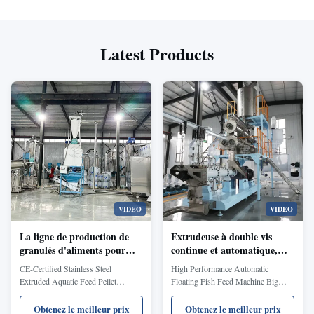
Latest Products
VIDEO
VIDEO
La ligne de production de
Extrudeuse à double vis
granulés d'aliments pour
continue et automatique,
animaux aquatiques
diamètre de vis 70-110 mm,
CE-Certified Stainless Steel
High Performance Automatic
extrudés en acier inoxydable
380V/50Hz, machine
Extruded Aquatic Feed Pellet
Floating Fish Feed Machine Big
entièrement certifiée CE est
d'extrusion pour aliments
Production Line The CE-certified,
Capacity Twin Screw Extruders for
vendue pour transformer les
pour animaux
fully stainless steel Extruded Aquatic
Aquatic Food Pellet Mill Plant Full
Obtenez le meilleur prix
Obtenez le meilleur prix