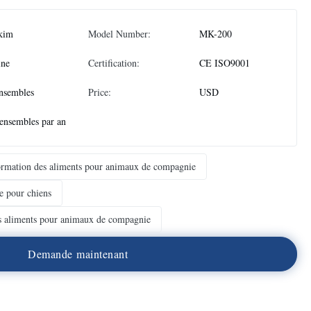
kim
Model Number:
MK-200
ine
Certification:
CE ISO9001
nsembles
Price:
USD
ensembles par an
formation des aliments pour animaux de compagnie
e pour chiens
s aliments pour animaux de compagnie
D
e
m
a
n
d
e
m
a
i
n
t
e
n
a
n
t