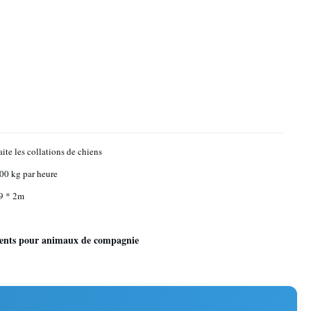
aite les collations de chiens
00 kg par heure
,9 * 2m
ments pour animaux de compagnie