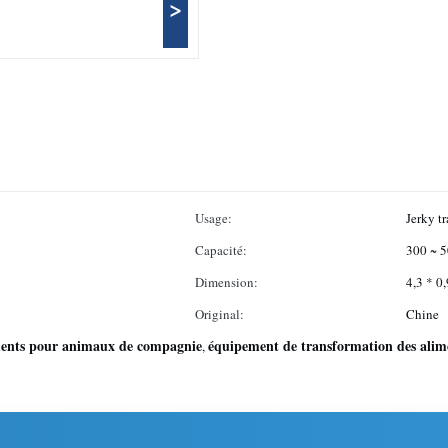
>
Usage:
Jerky tr
Capacité:
300 ~ 5
Dimension:
4,3 * 0
Original:
Chine
iments pour animaux de compagnie
équipement de transformation des ali
,