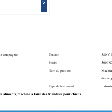
>
 de compagnie
Tension:
380 V, 
Poids:
5000K
Nom du produit:
Machine
de com
Type de traitement:
Extrusi
es aliments
machine à faire des friandises pour chiens
,