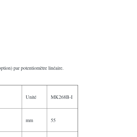
(option) par potentiomètre linéaire.
Unité
MK268B-I
mm
55