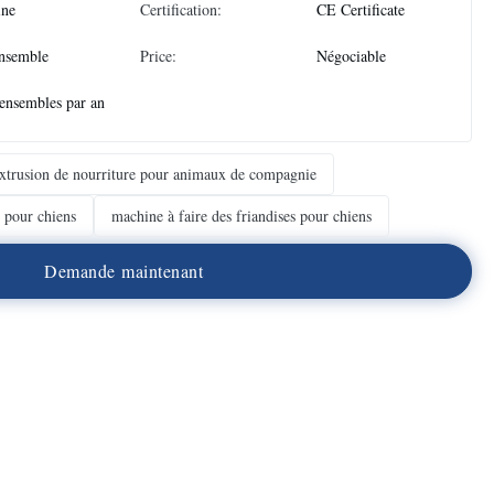
ine
Certification:
CE Certificate
nsemble
Price:
Négociable
ensembles par an
xtrusion de nourriture pour animaux de compagnie
s pour chiens
machine à faire des friandises pour chiens
D
e
m
a
n
d
e
m
a
i
n
t
e
n
a
n
t