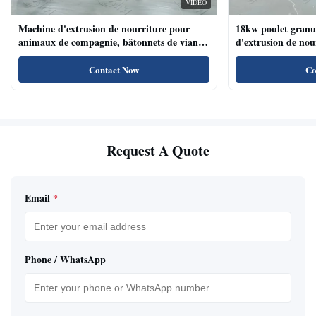
VIDEO
Machine d'extrusion de nourriture pour
18kw poulet granu
animaux de compagnie, bâtonnets de viande
d'extrusion de no
de chien, machine d'extrusion de nourriture
compagnie haute te
pour animaux de compagnie avec système de
naturels de nourri
Contact Now
Co
plateau automatique
Request A Quote
Email
*
Phone / WhatsApp