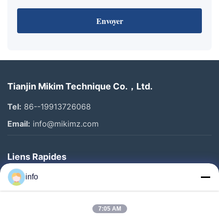
Envoyer
Tianjin Mikim Technique Co.，Ltd.
Tel:
86--19913726068
Email:
info@mikimz.com
Liens Rapides
Accueil
info
Produits
7:05 AM
Spectacle De Réalité Virtuelle