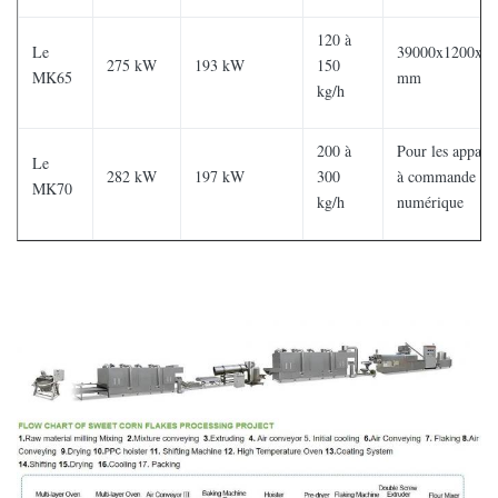
120 à
Le
39000x1200x22
275 kW
193 kW
150
MK65
mm
kg/h
200 à
Pour les apparei
Le
282 kW
197 kW
300
à commande
MK70
kg/h
numérique