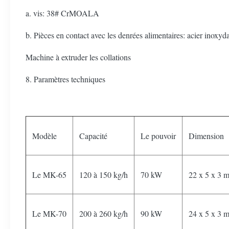
a. vis: 38# CrMOALA
b. Pièces en contact avec les denrées alimentaires: acier inoxyda
Machine à extruder les collations
8. Paramètres techniques
Modèle
Capacité
Le pouvoir
Dimension
Le MK-65
120 à 150 kg/h
70 kW
22 x 5 x 3 
Le MK-70
200 à 260 kg/h
90 kW
24 x 5 x 3 