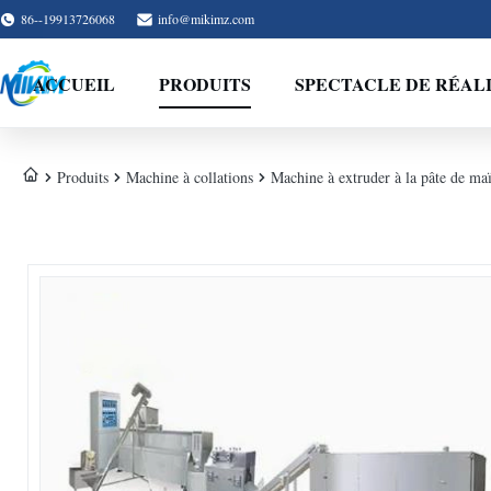
86--19913726068
info@mikimz.com
ACCUEIL
PRODUITS
SPECTACLE DE RÉAL
Produits
Machine à collations
Machine à extruder à la pâte de maï