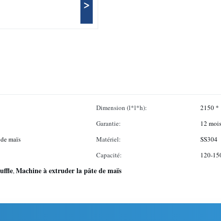
>
Dimension (l*l*h):
2150 *
Garantie:
12 moi
 de maïs
Matériel:
SS304
Capacité:
120-150
uffle
Machine à extruder la pâte de maïs
,