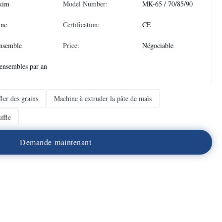
kim
Model Number:
MK-65 / 70/85/90
ine
Certification:
CE
nsemble
Price:
Négociable
ensembles par an
ler des grains
Machine à extruder la pâte de maïs
ffle
D
e
m
a
n
d
e
m
a
i
n
t
e
n
a
n
t