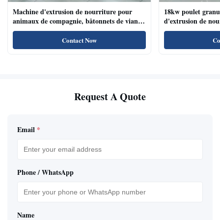
Machine d'extrusion de nourriture pour
18kw poulet granu
animaux de compagnie, bâtonnets de viande
d'extrusion de no
de chien, machine d'extrusion de nourriture
compagnie haute te
pour animaux de compagnie avec système de
naturels de nourri
Contact Now
Co
plateau automatique
Request A Quote
Email
*
Phone / WhatsApp
Name