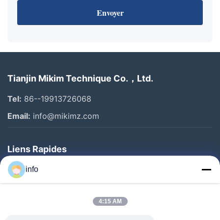
Envoyer
Tianjin Mikim Technique Co.，Ltd.
Tel:
86--19913726068
Email:
info@mikimz.com
Liens Rapides
Accueil
info
Produits
4:15 AM
Spectacle De Réalité Virtuelle