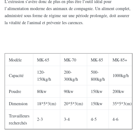
L’extrusion s’avère donc de plus en plus être l’outil idéal pour
l’alimentation moderne des animaux de compagnie. Un aliment complet,
administré sous forme de régime sur une période prolongée, doit assurer
la vitalité de l'animal et prévenir les carences.
Modèle
MK-65
MK-70
MK-85
MK-85+
120-
200-
500-
Capacité
1000kg/h
150kg/h
300kg/h
800kg/h
Poudre
80kw
90kw
150kw
200kw
Dimension
18*5*3(m)
20*5*3(m)
150kw
35*5*3(m)
Travailleurs
2-3
3-4
4-5
4-6
recherchés