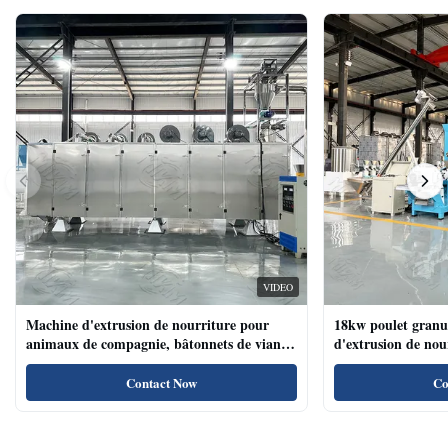
VIDEO
Machine d'extrusion de nourriture pour
18kw poulet granu
animaux de compagnie, bâtonnets de viande
d'extrusion de no
de chien, machine d'extrusion de nourriture
compagnie haute te
pour animaux de compagnie avec système de
naturels de nourri
Contact Now
Co
plateau automatique