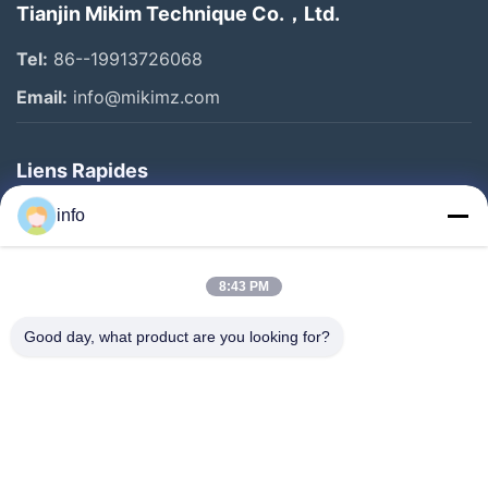
Tianjin Mikim Technique Co.，Ltd.
Tel:
86--19913726068
Email:
info@mikimz.com
Liens Rapides
Accueil
info
Produits
8:43 PM
Spectacle De Réalité Virtuelle
À Propos De Nous
Good day, what product are you looking for?
Visite De L'usine
Contrôle De Qualité
Nous Contacter
Demander Un Devis