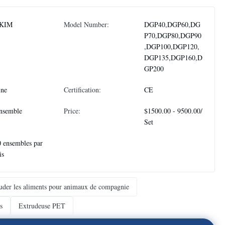
KIM
Model Number:
DGP40,DGP60,DG
P70,DGP80,DGP90
,DGP100,DGP120,
DGP135,DGP160,D
GP200
ine
Certification:
CE
nsemble
Price:
$1500.00 - 9500.00/
Set
 ensembles par
is
uder les aliments pour animaux de compagnie
s
Extrudeuse PET