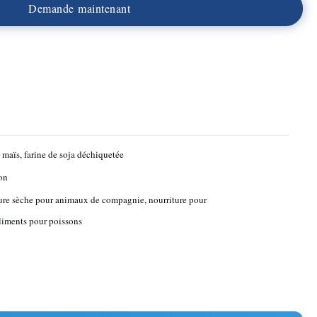
D
e
m
a
n
d
e
m
a
i
n
t
e
n
a
n
t
, maïs, farine de soja déchiquetée
on
ure sèche pour animaux de compagnie, nourriture pour
aliments pour poissons