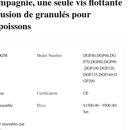
pagnie, une seule vis flottante
usion de granulés pour
poissons
KIM
Model Number:
DGP40,DGP60,DG
P70,DGP80,DGP90
,DGP100,DGP120,
DGP135,DGP160,D
GP200
ine
Certification:
CE
nsemble
Price:
$1500.00 - 9500.00/
Set
 ensembles par