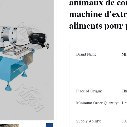
animaux de com
machine d'extr
aliments pour 
Brand Name:
MI
Place of Origin:
Ch
Minimum Order Quantity:
1 e
Supply Ability:
300