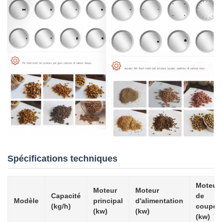
Spécifications techniques
Moteur
Moteur
Moteur
Capacité
de
Modèle
principal
d'alimentation
(kg/h)
coupe
(kw)
(kw)
(kw)