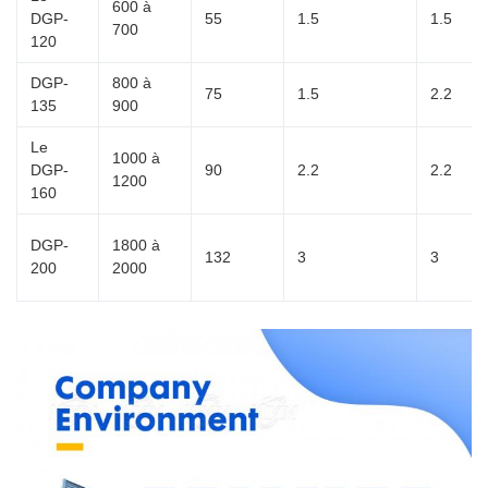
600 à
DGP-
55
1.5
1.5
700
120
DGP-
800 à
75
1.5
2.2
135
900
Le
1000 à
DGP-
90
2.2
2.2
1200
160
DGP-
1800 à
132
3
3
200
2000