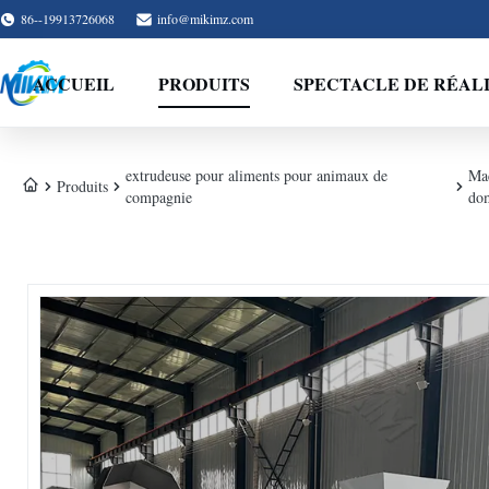
86--19913726068
info@mikimz.com
ACCUEIL
PRODUITS
SPECTACLE DE RÉAL
extrudeuse pour aliments pour animaux de
Mac
Produits
compagnie
do