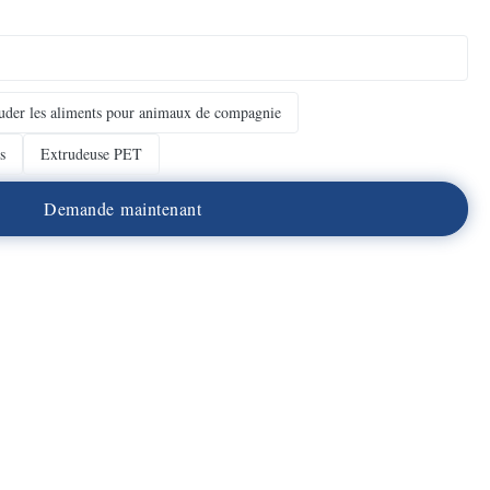
uder les aliments pour animaux de compagnie
s
Extrudeuse PET
D
e
m
a
n
d
e
m
a
i
n
t
e
n
a
n
t