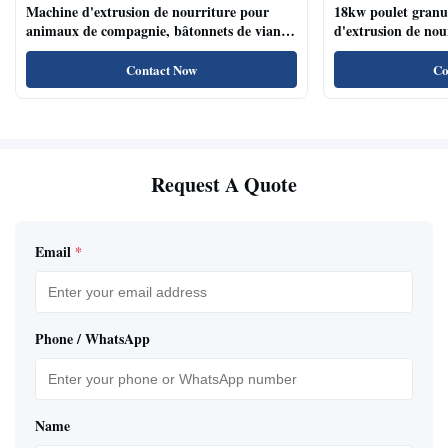
Machine d'extrusion de nourriture pour
18kw poulet granu
animaux de compagnie, bâtonnets de viande
d'extrusion de no
de chien, machine d'extrusion de nourriture
compagnie haute te
pour animaux de compagnie avec système de
naturels de nourri
Contact Now
Co
plateau automatique
Request A Quote
Email
*
Phone / WhatsApp
Name