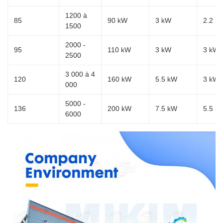
1200 à
85
90 kW
3 kW
2.2 k
1500
2000 -
95
110 kW
3 kW
3 kW
2500
3 000 à 4
120
160 kW
5.5 kW
3 kW
000
5000 -
136
200 kW
7.5 kW
5.5 k
6000