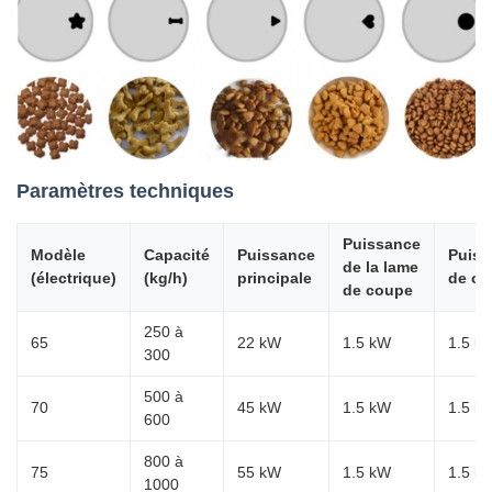
Paramètres techniques
Puissance
Modèle
Capacité
Puissance
Puiss
de la lame
(électrique)
(kg/h)
principale
de co
de coupe
250 à
65
22 kW
1.5 kW
1.5 k
300
500 à
70
45 kW
1.5 kW
1.5 k
600
800 à
75
55 kW
1.5 kW
1.5 k
1000