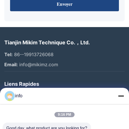
Envoyer
Tianjin Mikim Technique Co.，Ltd.
Tel:
86--19913726068
Email:
info@mikimz.com
Liens Rapides
Accueil
info
Produits
9:16 PM
Spectacle De Réalité Virtuelle
À Propos De Nous
Good day, what product are you looking for?