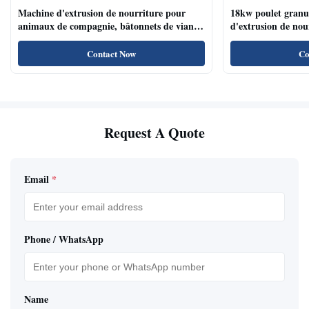
Machine d'extrusion de nourriture pour
18kw poulet granu
animaux de compagnie, bâtonnets de viande
d'extrusion de no
de chien, machine d'extrusion de nourriture
compagnie haute te
pour animaux de compagnie avec système de
naturels de nourri
Contact Now
Co
plateau automatique
Request A Quote
Email
*
Phone / WhatsApp
Name