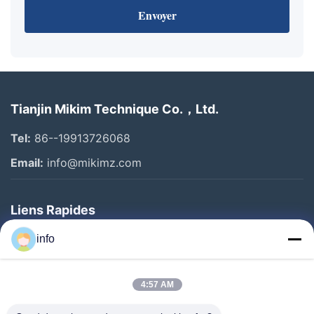
Envoyer
Tianjin Mikim Technique Co.，Ltd.
Tel:
86--19913726068
Email:
info@mikimz.com
Liens Rapides
Accueil
info
Produits
4:57 AM
Spectacle De Réalité Virtuelle
À Propos De Nous