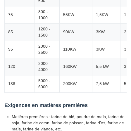
600
800 -
75
55KW
1,5KW
1,
1000
1200 -
85
90KW
3KW
2,2
1500
2000 -
95
110KW
3KW
3K
2500
3000 -
120
160KW
5,5 kW
3K
4000
5000 -
136
200KW
7,5 kW
5,5
6000
Exigences en matières premières
Matières premières : farine de blé, poudre de maïs, farine de
soja, farine de coton, farine de poisson, farine d'os, farine de
maïs, farine de viande, etc.