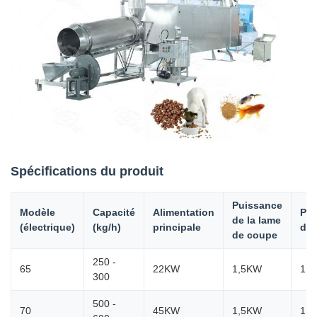
Spécifications du produit
Puissance
Modèle
Capacité
Alimentation
Pui
de la lame
(électrique)
(kg/h)
principale
de 
de coupe
250 -
65
22KW
1,5KW
1,
300
500 -
70
45KW
1,5KW
1,