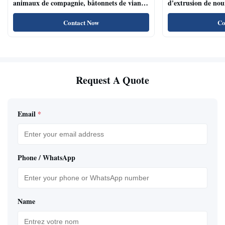
animaux de compagnie, bâtonnets de viande
d'extrusion de no
de chien, machine d'extrusion de nourriture
compagnie haute te
pour animaux de compagnie avec système de
naturels de nourri
Contact Now
Co
plateau automatique
Request A Quote
Email
*
Phone / WhatsApp
Name