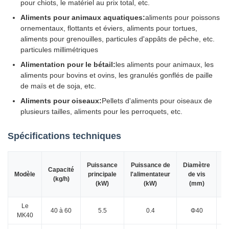
pour chiots, le matériel au prix total, etc.
Aliments pour animaux aquatiques:
aliments pour poissons
ornementaux, flottants et éviers, aliments pour tortues,
aliments pour grenouilles, particules d'appâts de pêche, etc.
particules millimétriques
Alimentation pour le bétail:
les aliments pour animaux, les
aliments pour bovins et ovins, les granulés gonflés de paille
de maïs et de soja, etc.
Aliments pour oiseaux:
Pellets d'aliments pour oiseaux de
plusieurs tailles, aliments pour les perroquets, etc.
Spécifications techniques
Puissance
Puissance de
Diamètre
P
Capacité
Modèle
principale
l'alimentateur
de vis
d
(kg/h)
(kW)
(kW)
(mm)
Le
40 à 60
5.5
0.4
Φ40
MK40