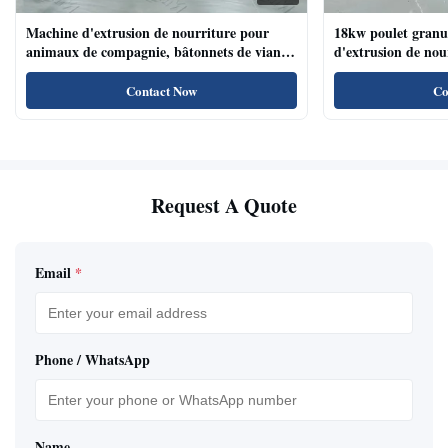
Machine d'extrusion de nourriture pour
18kw poulet granu
animaux de compagnie, bâtonnets de viande
d'extrusion de no
de chien, machine d'extrusion de nourriture
compagnie haute te
pour animaux de compagnie avec système de
naturels de nourri
Contact Now
Co
plateau automatique
Request A Quote
Email
*
Phone / WhatsApp
Name