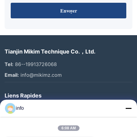
Envoyer
Tianjin Mikim Technique Co.，Ltd.
Tel:
86--19913726068
Email:
info@mikimz.com
Liens Rapides
Accueil
info
Produits
6:08 AM
Spectacle De Réalité Virtuelle