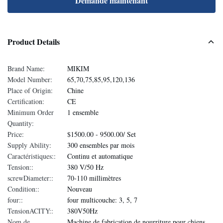
Demande maintenant
Product Details
Brand Name:
MIKIM
Model Number:
65,70,75,85,95,120,136
Place of Origin:
Chine
Certification:
CE
Minimum Order
1 ensemble
Quantity:
Price:
$1500.00 - 9500.00/ Set
Supply Ability:
300 ensembles par mois
Caractéristiques::
Continu et automatique
Tension::
380 V/50 Hz
screwDiameter::
70-110 millimètres
Condition::
Nouveau
four::
four multicouche: 3, 5, 7
TensionACITY::
380V50Hz
Nom de
Machine de fabrication de nourriture pour chiens