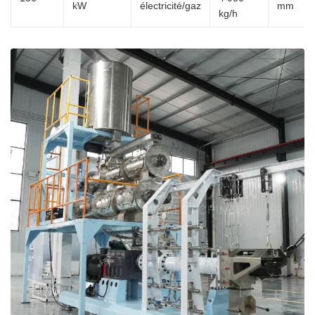
kW
électricité/gaz
mm
kg/h