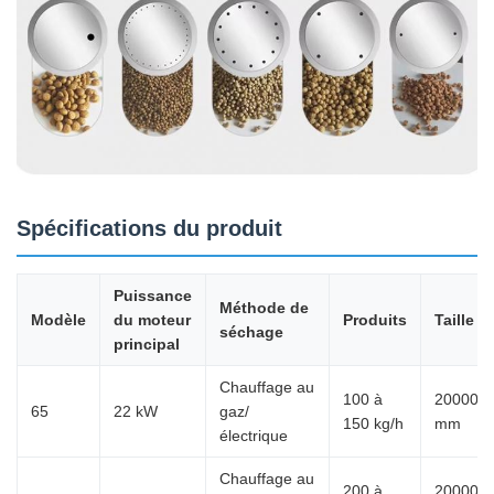
Spécifications du produit
Puissance
Méthode de
Modèle
du moteur
Produits
Taille
séchage
principal
Chauffage au
100 à
20000*5
65
22 kW
gaz/
150 kg/h
mm
électrique
Chauffage au
200 à
20000*5