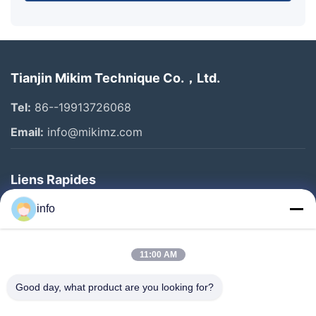
Tianjin Mikim Technique Co.，Ltd.
Tel:
86--19913726068
Email:
info@mikimz.com
Liens Rapides
Accueil
info
Produits
11:00 AM
Spectacle De Réalité Virtuelle
À Propos De Nous
Good day, what product are you looking for?
Visite De L'usine