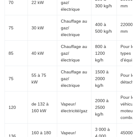
70
22 kW
gaz/
300 kg/h
mm
électrique
Chauffage au
400 à
22000*5
75
30 kW
gaz/
500 kg/h
mm
électrique
Chauffage au
800 à
Pour les
85
40 kW
gaz/
1200
types
électrique
kg/h
d'équip
Chauffage au
1500 à
55 à 75
Pour les
75
gaz/
2000
kW
détaché
électrique
kg/h
Pour les
2000 à
de 132 à
Vapeur/
véhicule
120
2500
160 kW
électricité/gaz
moteur 
kg/h
combust
3 000 à
160 à 180
Vapeur/
45000*5
136
4 000