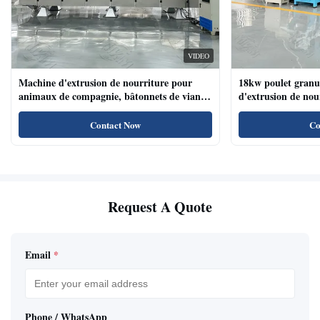
VIDEO
Machine d'extrusion de nourriture pour
18kw poulet granu
animaux de compagnie, bâtonnets de viande
d'extrusion de no
de chien, machine d'extrusion de nourriture
compagnie haute te
pour animaux de compagnie avec système de
naturels de nourri
Contact Now
Co
plateau automatique
Request A Quote
Email
*
Phone / WhatsApp