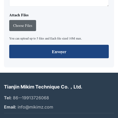
Attach Files
Choose Files
You can upload up to 5 files and Each file sized 10M max.
Envoyer
Tianjin Mikim Technique Co.，Ltd.
Tel:
86--19913726068
Email:
info@mikimz.com