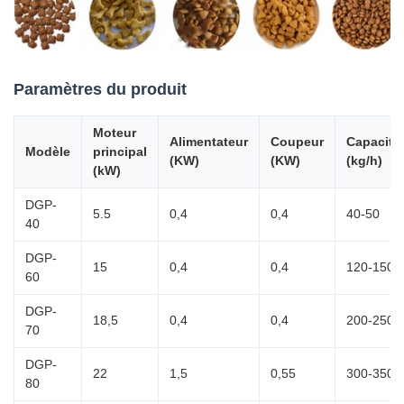
Paramètres du produit
Moteur
Alimentateur
Coupeur
Capacité
Modèle
principal
(KW)
(KW)
(kg/h)
(kW)
DGP-
5.5
0,4
0,4
40-50
40
DGP-
15
0,4
0,4
120-150
60
DGP-
18,5
0,4
0,4
200-250
70
DGP-
22
1,5
0,55
300-350
80