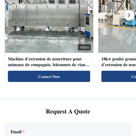
VIDEO
Machine d'extrusion de nourriture pour
18kw poulet granu
animaux de compagnie, bâtonnets de viande
d'extrusion de no
de chien, machine d'extrusion de nourriture
compagnie haute te
pour animaux de compagnie avec système de
naturels de nourri
Contact Now
Co
plateau automatique
Request A Quote
Email
*