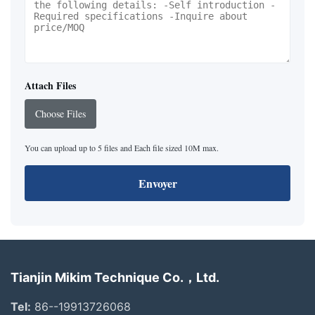
Attach Files
Choose Files
You can upload up to 5 files and Each file sized 10M max.
Envoyer
Tianjin Mikim Technique Co.，Ltd.
Tel:
86--19913726068