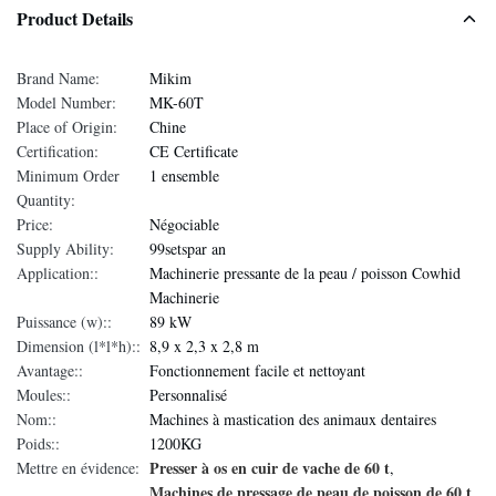
Product Details
Brand Name:
Mikim
Model Number:
MK-60T
Place of Origin:
Chine
Certification:
CE Certificate
Minimum Order
1 ensemble
Quantity:
Price:
Négociable
Supply Ability:
99setspar an
Application::
Machinerie pressante de la peau / poisson Cowhid
Machinerie
Puissance (w)::
89 kW
Dimension (l*l*h)::
8,9 x 2,3 x 2,8 m
Avantage::
Fonctionnement facile et nettoyant
Moules::
Personnalisé
Nom::
Machines à mastication des animaux dentaires
Poids::
1200KG
Presser à os en cuir de vache de 60 t
Mettre en évidence:
,
Machines de pressage de peau de poisson de 60 t
,