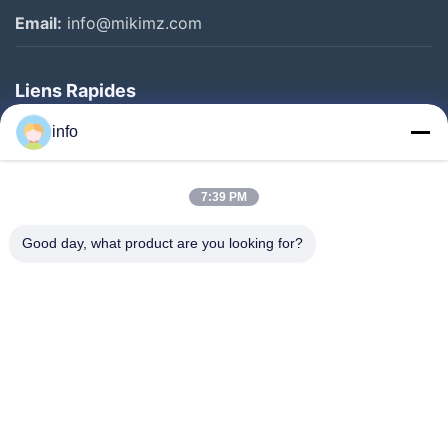
Email:
info@mikimz.com
Liens Rapides
Accueil
info
Produits
7:39 PM
Spectacle De Réalité Virtuelle
À Propos De Nous
Good day, what product are you looking for?
Visite De L'usine
Contrôle De Qualité
Nous Contacter
Demander Un Devis
Nouvelles