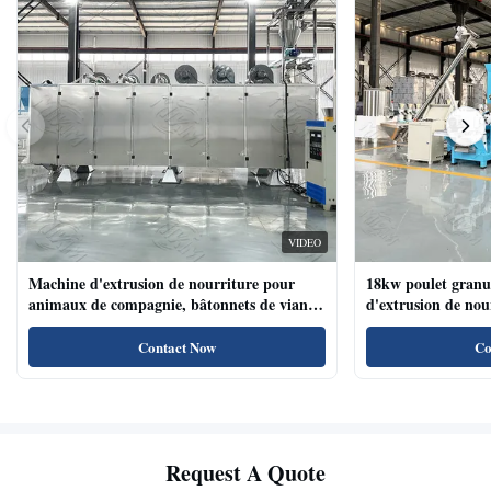
VIDEO
Machine d'extrusion de nourriture pour
18kw poulet granu
animaux de compagnie, bâtonnets de viande
d'extrusion de no
de chien, machine d'extrusion de nourriture
compagnie haute te
pour animaux de compagnie avec système de
naturels de nourri
Contact Now
Co
plateau automatique
Request A Quote