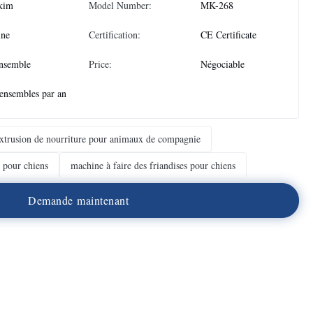
kim
Model Number:
MK-268
ine
Certification:
CE Certificate
nsemble
Price:
Négociable
ensembles par an
xtrusion de nourriture pour animaux de compagnie
s pour chiens
machine à faire des friandises pour chiens
D
e
m
a
n
d
e
m
a
i
n
t
e
n
a
n
t