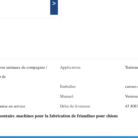
>
pour animaux de compagnie /
Application:
Traitem
r de
Emballer:
caisses
Manuel:
Version
 mise en service
Délai de livraison:
45 JO
mentaire
machines pour la fabrication de friandises pour chiens
,