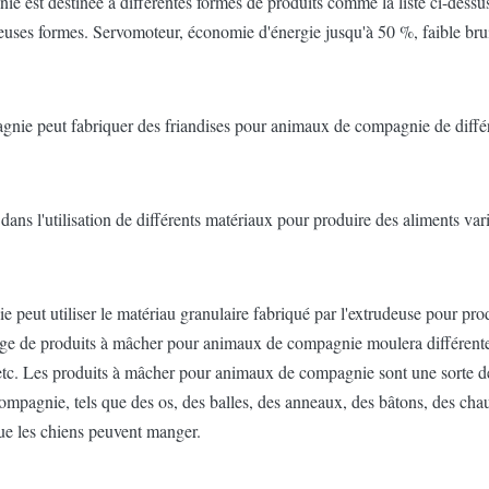
est destinée à différentes formes de produits comme la liste ci-dessus
euses formes. Servomoteur, économie d'énergie jusqu'à 50 %, faible brui
nie peut fabriquer des friandises pour animaux de compagnie de différe
s l'utilisation de différents matériaux pour produire des aliments varié
 peut utiliser le matériau granulaire fabriqué par l'extrudeuse pour p
lage de produits à mâcher pour animaux de compagnie moulera différent
l, etc. Les produits à mâcher pour animaux de compagnie sont une sorte 
pagnie, tels que des os, des balles, des anneaux, des bâtons, des chau
que les chiens peuvent manger.