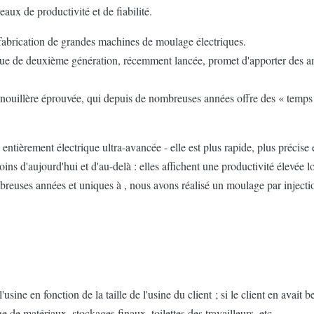
eaux de productivité et de fiabilité.
a fabrication de grandes machines de moulage électriques.
e de deuxième génération, récemment lancée, promet d'apporter des amél
enouillère éprouvée, qui depuis de nombreuses années offre des « temps 
entièrement électrique ultra-avancée - elle est plus rapide, plus précise
 d'aujourd'hui et d'au-delà : elles affichent une productivité élevée lo
breuses années et uniques à , nous avons réalisé un moulage par injecti
ne en fonction de la taille de l'usine du client ; si le client en avait b
e de matériaux, stockages finaux, toilettes des travailleurs, etc.