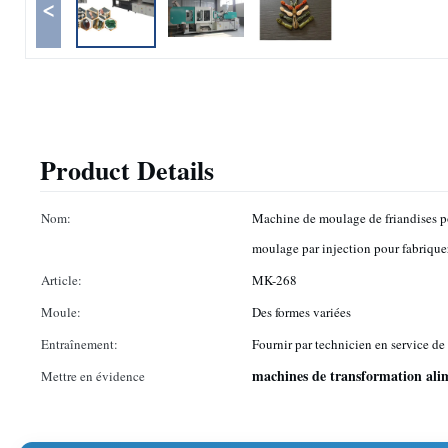
<
Product Details
Nom:
Machine de moulage de friandises 
moulage par injection pour fabrique
Article:
MK-268
Moule:
Des formes variées
Entraînement:
Fournir par technicien en service de
machines de transformation ali
Mettre en évidence