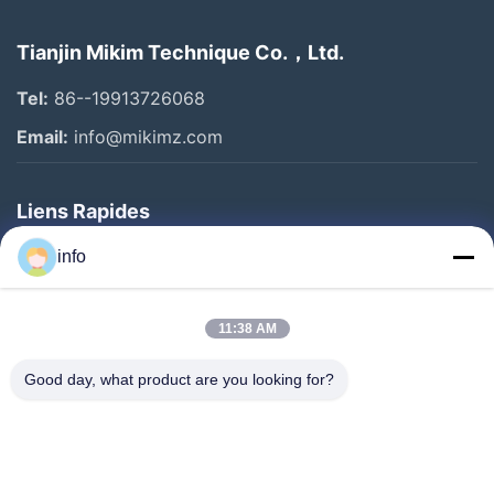
Tianjin Mikim Technique Co.，Ltd.
Tel:
86--19913726068
Email:
info@mikimz.com
Liens Rapides
Accueil
info
Produits
11:38 AM
Spectacle De Réalité Virtuelle
À Propos De Nous
Good day, what product are you looking for?
Visite De L'usine
Contrôle De Qualité
Nous Contacter