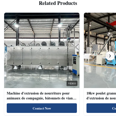
Related Products
VIDEO
Machine d'extrusion de nourriture pour
18kw poulet granu
animaux de compagnie, bâtonnets de viande
d'extrusion de no
de chien, machine d'extrusion de nourriture
compagnie haute te
pour animaux de compagnie avec système de
naturels de nourri
Contact Now
Co
plateau automatique