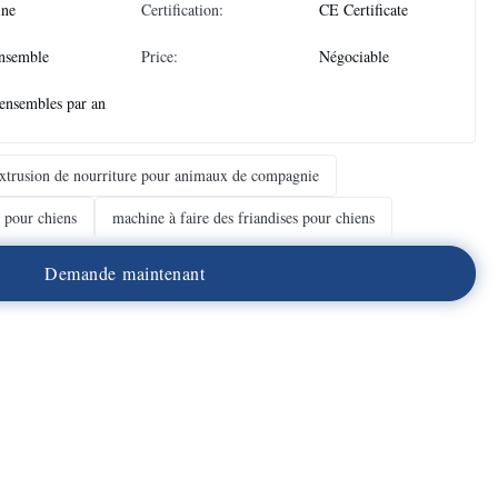
ine
Certification:
CE Certificate
nsemble
Price:
Négociable
ensembles par an
xtrusion de nourriture pour animaux de compagnie
s pour chiens
machine à faire des friandises pour chiens
D
e
m
a
n
d
e
m
a
i
n
t
e
n
a
n
t