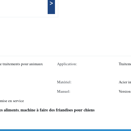
>
e traitements pour animaux
Application:
Traitem
Matériel:
Acier i
Manuel:
Version
 mise en service
es aliments
machine à faire des friandises pour chiens
,