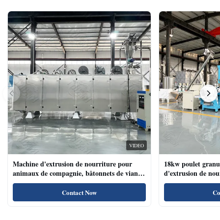
VIDEO
Machine d'extrusion de nourriture pour
18kw poulet granu
animaux de compagnie, bâtonnets de viande
d'extrusion de no
de chien, machine d'extrusion de nourriture
compagnie haute te
pour animaux de compagnie avec système de
naturels de nourri
Contact Now
Co
plateau automatique