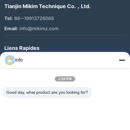
Tianjin Mikim Technique Co.，Ltd.
Tel:
86--19913726068
Email:
info@mikimz.com
Liens Rapides
Accueil
info
Produits
2:34 PM
Spectacle De Réalité Virtuelle
À Propos De Nous
Good day, what product are you looking for?
Visite De L'usine
Contrôle De Qualité
Nous Contacter