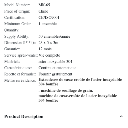
Model Number:
MK-65
Place of Origin:
Chine
Certification:
CE/ISO9001
Minimum Order
1 ensemble
Quantity:
Supply Ability:
50 ensembles/année
Dimension (l*l*h)::
23 x 5 x 3m
Garantie::
12 mois
Service après-vente::
Vie complète
Matériel::
acier inoxydable 304
Caractéristiques::
Continu et automatique
Recette et formule::
Fournir gratuitement
Extrudeuse de casse-croûte de l'acier inoxydable
Mettre en évidence:
304 bouffée
machine de soufflage de grain
,
,
machine de casse-croûte de l'acier inoxydable
304 bouffée
Product Description