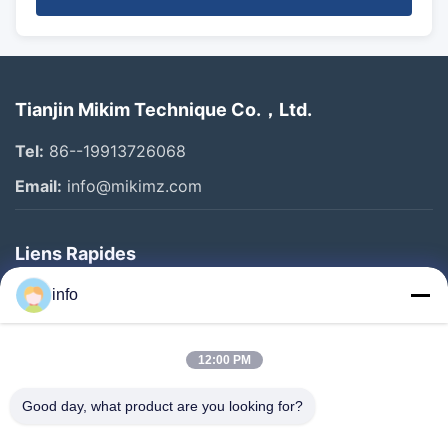
Tianjin Mikim Technique Co.，Ltd.
Tel:
86--19913726068
Email:
info@mikimz.com
Liens Rapides
Accueil
info
Produits
12:00 PM
Spectacle De Réalité Virtuelle
À Propos De Nous
Good day, what product are you looking for?
Visite De L'usine