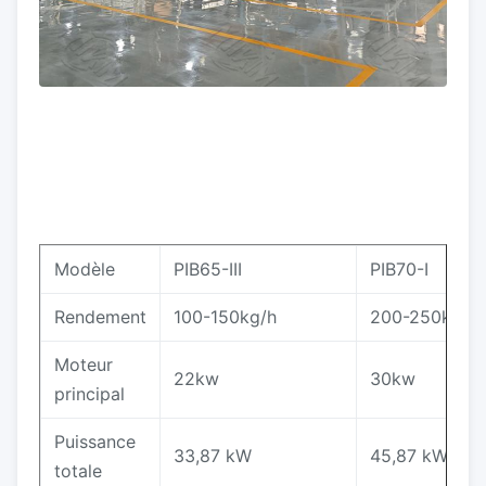
Modèle
PIB65-III
PIB70-I
Rendement
100-150kg/h
200-250kg/he
Moteur
22kw
30kw
principal
Puissance
33,87 kW
45,87 kW
totale