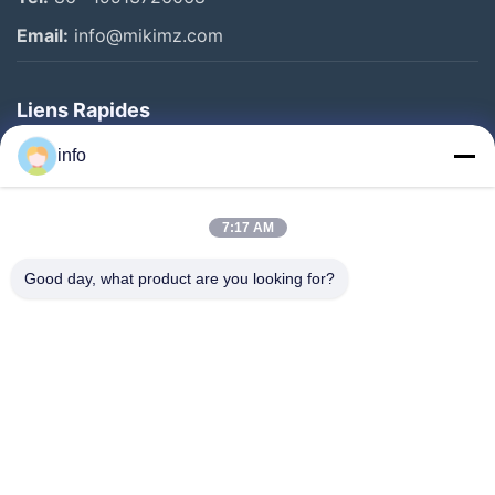
Email:
info@mikimz.com
Liens Rapides
Accueil
info
Produits
7:17 AM
Spectacle De Réalité Virtuelle
À Propos De Nous
Good day, what product are you looking for?
Visite De L'usine
Contrôle De Qualité
Nous Contacter
Demander Un Devis
Nouvelles