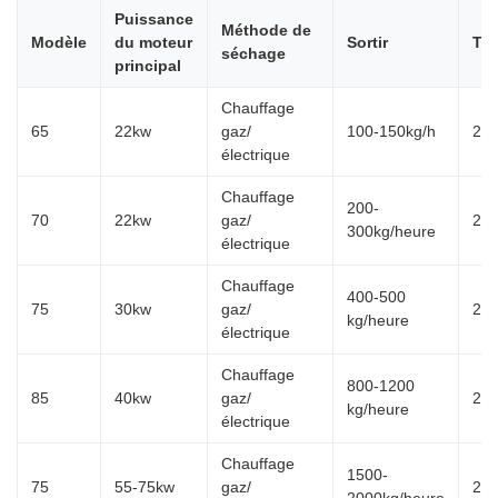
Puissance
Méthode de
Modèle
du moteur
Sortir
Tai
séchage
principal
Chauffage
65
22kw
gaz/
100-150kg/h
20
électrique
Chauffage
200-
70
22kw
gaz/
20
300kg/heure
électrique
Chauffage
400-500
75
30kw
gaz/
22
kg/heure
électrique
Chauffage
800-1200
85
40kw
gaz/
22
kg/heure
électrique
Chauffage
1500-
75
55-75kw
gaz/
25