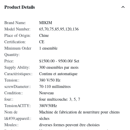
Product Details
Brand Name:
MIKIM
Model Number:
65,70,75,85,95,120,136
Place of Origin:
Chine
Certification:
CE
Minimum Order
1 ensemble
Quantity:
Price:
$1500.00 - 9500.00/ Set
Supply Ability:
300 ensembles par mois
Caractéristiques::
Continu et automatique
Tension::
380 V/50 Hz
screwDiameter::
70-110 millimètres
Condition::
Nouveau
four::
four multicouche: 3, 5, 7
TensionACITY::
380V50Hz
Nom de
Machine de fabrication de nourriture pour chiens
l&#39;appareil::
sèches
Moules::
diverses formes peuvent être choisies