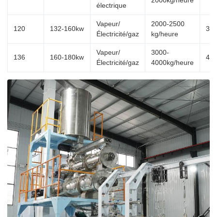
2000kg/heure
électrique
Vapeur/
2000-2500
120
132-160kw
35
Électricité/gaz
kg/heure
Vapeur/
3000-
136
160-180kw
45
Électricité/gaz
4000kg/heure