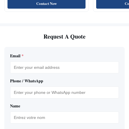
pour animaux de compagnie avec système de
naturels de nourri
Contact Now
Co
plateau automatique
Request A Quote
Email
*
Phone / WhatsApp
Name