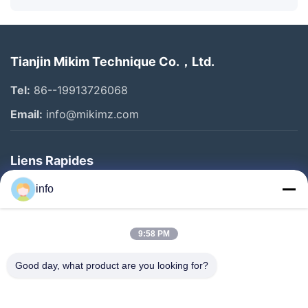
Tianjin Mikim Technique Co.，Ltd.
Tel:
86--19913726068
Email:
info@mikimz.com
Liens Rapides
Accueil
info
Produits
9:58 PM
Spectacle De Réalité Virtuelle
À Propos De Nous
Good day, what product are you looking for?
Visite De L'usine