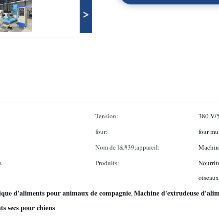
>
Tension:
380 V/
four:
four mu
Nom de l&#39;appareil:
Machine
s
Produits:
Nourrit
oiseaux
tique d'aliments pour animaux de compagnie
Machine d'extrudeuse d'ali
,
ts secs pour chiens