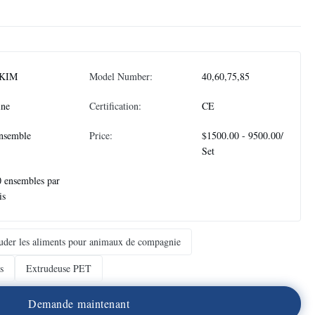
KIM
Model Number:
40,60,75,85
ine
Certification:
CE
nsemble
Price:
$1500.00 - 9500.00/
Set
 ensembles par
is
uder les aliments pour animaux de compagnie
s
Extrudeuse PET
D
e
m
a
n
d
e
m
a
i
n
t
e
n
a
n
t