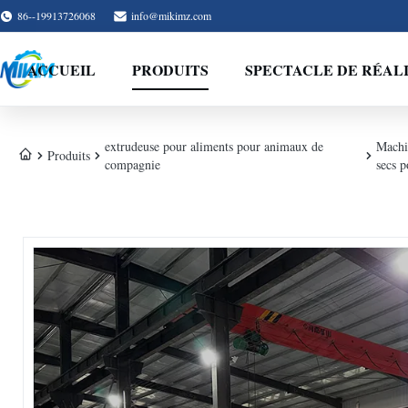
86--19913726068
info@mikimz.com
ACCUEIL
PRODUITS
SPECTACLE DE RÉAL
extrudeuse pour aliments pour animaux de
Machi
Produits
compagnie
secs p