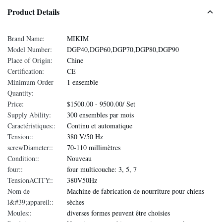
Product Details
Brand Name:
MIKIM
Model Number:
DGP40,DGP60,DGP70,DGP80,DGP90
Place of Origin:
Chine
Certification:
CE
Minimum Order
1 ensemble
Quantity:
Price:
$1500.00 - 9500.00/ Set
Supply Ability:
300 ensembles par mois
Caractéristiques::
Continu et automatique
Tension::
380 V/50 Hz
screwDiameter::
70-110 millimètres
Condition::
Nouveau
four::
four multicouche: 3, 5, 7
TensionACITY::
380V50Hz
Nom de
Machine de fabrication de nourriture pour chiens
l&#39;appareil::
sèches
Moules::
diverses formes peuvent être choisies