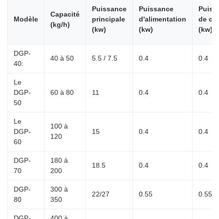
Puissance
Puissance
Puiss
Capacité
Modèle
principale
d'alimentation
de co
(kg/h)
(kw)
(kw)
(kw)
DGP-
40 à 50
5.5 / 7.5
0.4
0.4
40:
Le
DGP-
60 à 80
11
0.4
0.4
50
Le
100 à
DGP-
15
0.4
0.4
120
60
DGP-
180 à
18.5
0.4
0.4
70
200
DGP-
300 à
22/27
0.55
0.55
80
350
DGP-
400 à