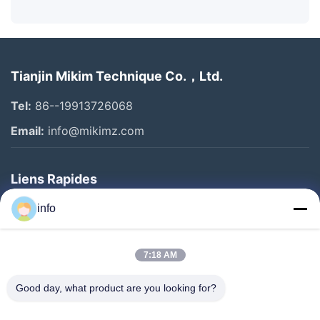
Tianjin Mikim Technique Co.，Ltd.
Tel:
86--19913726068
Email:
info@mikimz.com
Liens Rapides
Accueil
info
Produits
7:18 AM
Spectacle De Réalité Virtuelle
À Propos De Nous
Good day, what product are you looking for?
Visite De L'usine